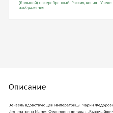
Описание
Вензель вдовствующей Императрицы Марии Федоровны с
Императрица Мария Федоровна являлась Высочайшим Ш