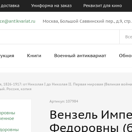
 доставка
Униформа на заказ
Реквизит для кино
ice@antikvariat.ru
Москва, Большой Саввинский пер., д.9, стр.
рукция
Книги
Военный антиквариат
Обно
 1826-1917: от Николая I до Николая II. Первая мировая (Великая война
й. Россия, копия
Артикул: 107984
Вензель Имп
Федоровны (