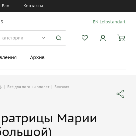
Блог
Контакты
 3
EN Leibstandart
вления
Архив
).
|
Всё для погон и эполет
|
Вензеля
ератрицы Марии
большой)