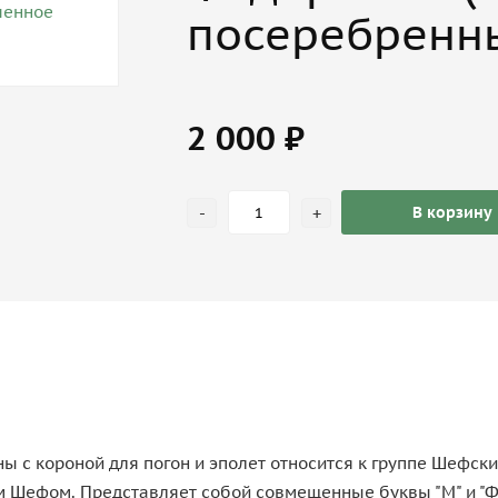
посеребренны
2 000 ₽
-
+
В корзину
 короной для погон и эполет относится к группе Шефских
ефом. Представляет собой совмещенные буквы "М" и "Ф" (