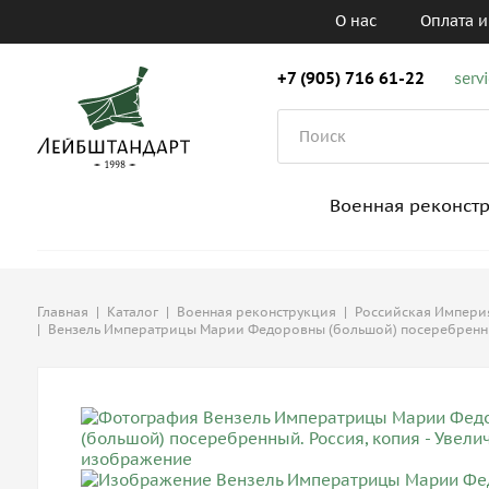
О нас
Оплата и
+7 (905) 716 61-22
serv
Военная реконст
Главная
|
Каталог
|
Военная реконструкция
|
Российская Империя,
|
Вензель Императрицы Марии Федоровны (большой) посеребренны