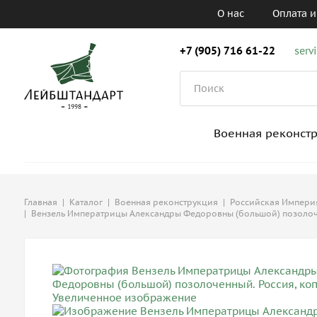
О нас
Оплата и
+7 (905) 716 61-22
serv
Военная реконст
Главная
|
Каталог
|
Военная реконструкция
|
Российская Империя,
|
Вензель Императрицы Александры Федоровны (большой) позолоч