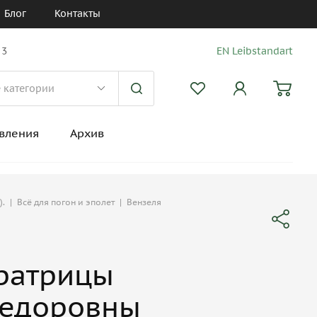
Блог
Контакты
 3
EN Leibstandart
вления
Архив
).
|
Всё для погон и эполет
|
Вензеля
ратрицы
Федоровны