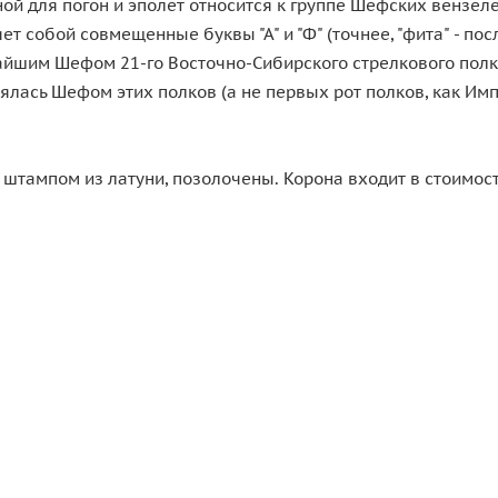
 для погон и эполет относится к группе Шефских вензеле
собой совмещенные буквы "А" и "Ф" (точнее, "фита" - пос
шим Шефом 21-го Восточно-Сибирского стрелкового полка,
ялась Шефом этих полков (а не первых рот полков, как Им
 штампом из латуни, позолочены. Корона входит в стоимост