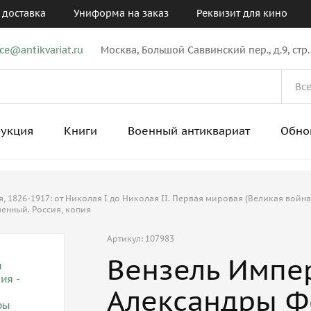
 доставка
Униформа на заказ
Реквизит для кино
ice@antikvariat.ru
Москва, Большой Саввинский пер., д.9, стр.
рукция
Книги
Военный антиквариат
Обно
 1826-1917: от Николая I до Николая II. Первая мировая (Великая война
енный. Россия, копия
Артикул: 107983
Вензель Импе
Александры 