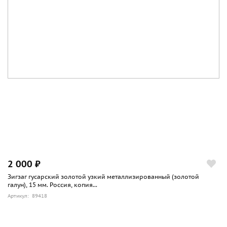
2 000 ₽
Зигзаг гусарский золотой узкий металлизированный (золотой
галун), 15 мм. Россия, копия...
Артикул: 89418