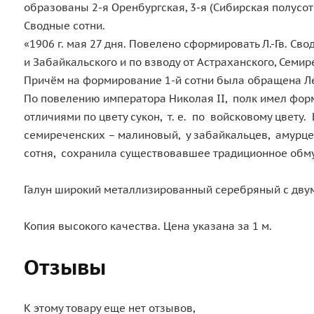
образованы 2-я Оренбургская, 3-я (Сибирская полусот
Сводные сотни.
«1906 г. мая 27 дня. Повелено сформировать Л.-Гв. Сво
и Забайкальского и по взводу от Астраханского, Семир
Причём на формирование 1-й сотни была обращена Лей
По повелению императора Николая II, полк имел форм
отличиями по цвету сукон, т. е. по войсковому цвету
семиреченских – малиновый, у забайкальцев, амурцев
сотня, сохранила существовавшее традиционное обму
Галун широкий металлизированный серебряный с двум
Копия высокого качества. Цена указана за 1 м.
Отзывы
К этому товару еще нет отзывов,