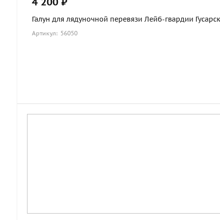
4 200 ₽
Галун для лядуночной перевязи Лейб-гвардии Гусарског
Артикул: 56050