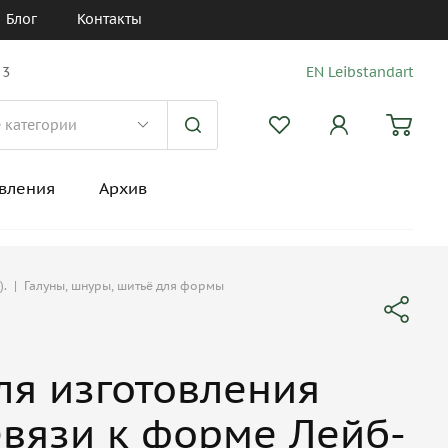
Блог
Контакты
 3
EN Leibstandart
вления
Архив
).
|
Галуны, шнуры, шитьё для формы
ля изготовления
вязи к форме Лейб-