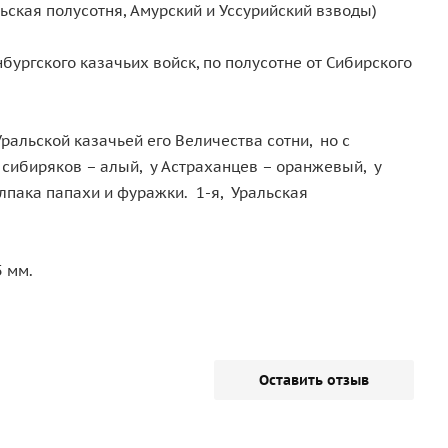
ьская полусотня, Амурский и Уссурийский взводы)
енбургского казачьих войск, по полусотне от Сибирского
альской казачьей его Величества сотни, но с
у сибиряков – алый, у Астраханцев – оранжевый, у
лпака папахи и фуражки. 1-я, Уральская
 мм.
Оставить отзыв