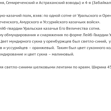
ня, Семиреченский и Астраханский взводы) и 4-я (Забайкал
дно-казачий полк, взяв: по одной сотне от Уральского и Ор
еченского, Амурского и Уссурийского казачьих войск».
б-гвардии Уральская казачья Его Величества сотня.
у обмундирования и снаряжения по форме Лейб-Гвардии Ур
. Цвет мундирного сукна у оренбуржцев был светло-синий, 
 и уссурийцев – оранжевый. Таким был цвет суконного ко
ндирование и цвет сукна – малиновый.
я светло-синими шелковыми лентами по краям. Ширина 45