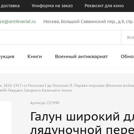
 доставка
Униформа на заказ
Реквизит для кино
ice@antikvariat.ru
Москва, Большой Саввинский пер., д.9, стр.
рукция
Книги
Военный антиквариат
Обно
 1826-1917: от Николая I до Николая II. Первая мировая (Великая война
ейб-Гвардии Сводного Казачьего полка
Артикул: 227490
Галун широкий д
лядуночной пере