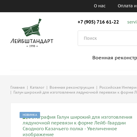
О нас
Оплата и
+7 (905) 716 61-22
serv
Военная реконст
Главная
|
Каталог
|
Военная реконструкция
|
Российская Империя,
|
Галун широкий для изготовления лядуночной перевязи к форме Л
НОВИНКА