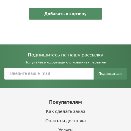
27.01.1807 г. - участвовал в бою под Прейсиш-Эйлау
9.04.1809 г. - назначен в прикрытие западных границ у
Добавить в корзину
Острога
1812 г. - Отечественная война: в 1-м резервном
кавалерийском корпусе
3-6.08.1812 г. - вел поиск в Витебской губ., участвовал в
нападении на Велиж и вступил в Смоленскую губ.
20.09.1812 г. - участвовал в действия партизанских отрядов
Подпишитесь на нашу рассылку
генерала Винцингенроде
1830-1831 гг. - подавление польского мятежа:
Получайте информацию о новинках первыми
01.1831 г. - перешел границу Царства Польского
Подписаться
27.02.1831 г. - участвовал в занятии Люблина
4.04.1831 г. - участвовал в деле у с. Бабино
5.04.1831 г. - участвовал в сражении при Вронове
1853-1856 гг. - Крымская война:
9.04.1855 г. - прибыл на подкрепление Крымской армии
Покупателям
05.1855 г. - дислоцировался между Симферополем и
Как сделать заказ
Карасубазаром
13.05.1855 г. - находился у Аргина
Оплата и доставка
4.08.1855 г. - участвовал в сражении на р. Черной
Услуги