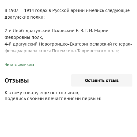
В 1907 — 1914 годах в Русской армии имелись следующие
драгунские полки:
2-й Лейб-драгунский Псковский Е. В. Г. И. Марии
Федоровны полк;
4-й драгунский Новотроицко-Екатеринославский генерал-
фельдмаршала князя Потемкина-Таврического полк;
6-й драгунский Глуховской Имп. Екатерины Великой полк;
8-й драгунский Астраханский генерал-фельдмаршала В. К.
Читать целиком
Николая Николаевича полк;
9-й драгунский Казанский Е. И. В. В. Кн. Марии Николаевны
Отзывы
Оставить отзыв
полк;
10-й драгунский Новгородский Короля Вюртембергского
К этому товару еще нет отзывов,
полк;
поделись своими впечатлениями первым!
12-й драгунский Стародубовский полк;
14-й драгунский Малороссийский наследного принца
Германского и Прусского полк;