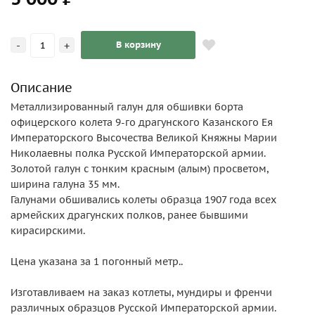
-
+
В корзину
Описание
Металлизированный галун для обшивки борта
офицерского колета 9-го драгунского Казанского Ея
Императорского Высочества Великой Княжны Марии
Николаевны полка Русской Императорской армии.
Золотой галун с тонким красным (алым) просветом,
ширина галуна 35 мм.
Галунами обшивались колеты образца 1907 года всех
армейских драгунских полков, ранее бывшими
кирасирскими.
Цена указана за 1 погонный метр..
Изготавливаем на заказ котлеты, мундиры и френчи
различных образцов Русской Императорской армии.