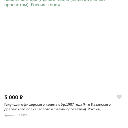
границу
1741-1742 гг. - русско-шведская война:
23.08.1741 г. - участвовал в штурме батареи на
Кваренбакене и при взятии крепости Вильманстранд.
11.08.1742 г. - прибыл к Гельсингфорсу
1756-1761 гг. - Семилетняя война:
7.08.1757 г. - назначен в состав 3-й дивизии генерала
Броуна в действующую армию
19.08.1757 г. - участвовал в сражении при Гросс-Егерсдорфе
14.08.1758 г. - участвовал в сражении при Цорндорфе
15.11.1758 г. - встал на зимние квартиры
12.07.1759 г. - участвовал в сражении под Пальцигом
1.08.1759 г. - участвовал в сражении при Кунерсдорфе
30.12.1759 г. - встал на зимние квартиры
1788-1790 гг. - русско-шведской война:
3 000 ₽
22.06.1788 г. - выступил навстречу шведскому десанту к
Галун для офицерского колета обр.1907 года 9-го Казанского
урочищу Бракель
драгунского полка (золотой с алым просветом). Россия,...
29.04.1789 г. - отправлен в Россию
Артикул: 111576
1805-1807 гг. - русско-французские войны:
4.12.1806 г. - прибыл в Остроленку