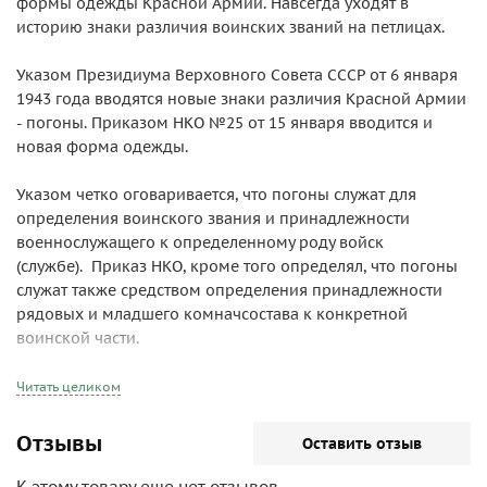
формы одежды Красной Армии. Навсегда уходят в
историю знаки различия воинских званий на петлицах.
Указом Президиума Верховного Совета СССР от 6 января
1943 года вводятся новые знаки различия Красной Армии
- погоны. Приказом НКО №25 от 15 января вводится и
новая форма одежды.
Указом четко оговаривается, что погоны служат для
определения воинского звания и принадлежности
военнослужащего к определенному роду войск
(службе). Приказ НКО, кроме того определял, что погоны
служат также средством определения принадлежности
рядовых и младшего комначсостава к конкретной
воинской части.
Сама система различения званий посредством погон
Читать целиком
была заимствована из армии дореволюционной России.
Размеры, форма погон рядового и младшего
Отзывы
Оставить отзыв
комначсостава полностью повторяли погоны царской
армии, однако число, цвета нашивок были иные и они
К этому товару еще нет отзывов,