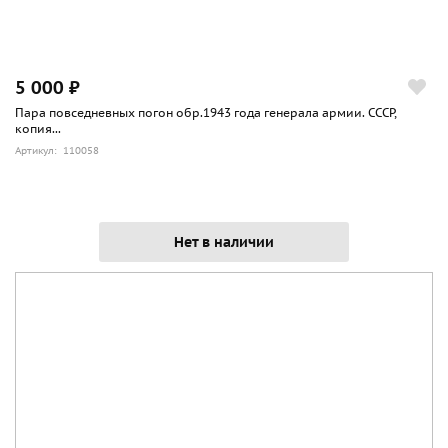
полевое (походное) в военное и в мирное время. Т.е. во
время войны в Действующей армии носятся постоянно, а
в тыловых частях лишь во время проведения учений в
поле.
5 000 ₽
В мирное же время эти погоны носят лишь во время
Пара повседневных погон обр.1943 года генерала армии. СССР,
проведения учений в поле.
копия...
Артикул: 110058
Нет в наличии