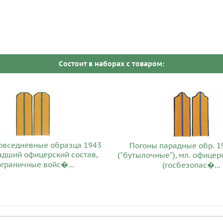
Cостоит в наборах c товаром:
овседневные образца 1943
Погоны парадные обр. 1
ладший офицерский состав,
("бутылочные"), мл. офицер
граничные войс�...
(госбезопас�...