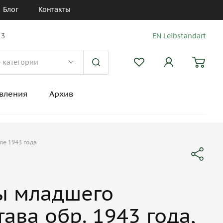
Блог
Контакты
 3
EN Leibstandart
вления
Архив
ле 1943 года
ы младшего
ава обр. 1943 года,