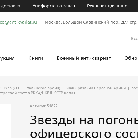
 доставка
Униформа на заказ
Реквизит для кино
ice@antikvariat.ru
Москва, Большой Саввинский пер., д.9, стр.
рукция
Книги
Военный антиквариат
Обно
-1953 (СССР - Сталинское время)
|
Знаки различия Красной Армии
|
пос
строевой состав РККА/НКВД. СССР, копия
Артикул: 54822
Звезды на погон
офицерского сост