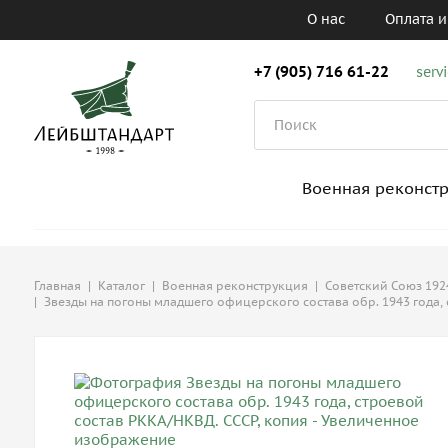
О нас
Оплата и
+7 (905) 716 61-22
serv
Военная реконст
Главная
|
Каталог
|
Военная реконструкция
|
Советский Союз 1924
|
Звезды на погоны младшего офицерского состава обр. 1943 года, 