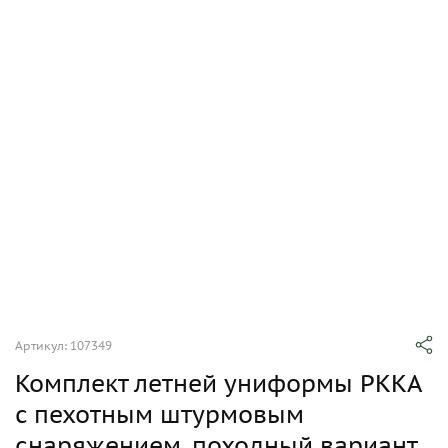
Артикул: 107349
Комплект летней униформы РККА
c пехотным штурмовым
снаряжением, походный вариант,