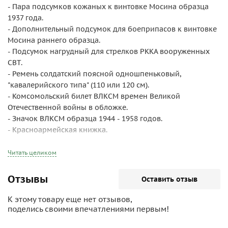
- Пара подсумков кожаных к винтовке Мосина образца
1937 года.
- Дополнительный подсумок для боеприпасов к винтовке
Мосина раннего образца.
- Подсумок нагрудный для стрелков РККА вооруженных
СВТ.
- Ремень солдатский поясной одношпеньковый,
"кавалерийского типа" (110 или 120 см).
- Комсомольский билет ВЛКСМ времен Великой
Отечественной войны в обложке.
- Значок ВЛКСМ образца 1944 - 1958 годов.
- Красноармейская книжка.
- Y-портупея РККА.
- Хлебная/сухарная сумка.
Читать целиком
- Чехол для швейных принадлежностей.
Отзывы
Оставить отзыв
В комплект НЕ входят: чехол для мыльных
принадлежностей и штыка.
К этому товару еще нет отзывов,
поделись своими впечатлениями первым!
Копия хорошего качества. Ткань максимально подобрана