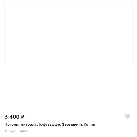
3 400 ₽
Погоны генерала Люфтваффе, (Германия), Копия
Артикул: 36846