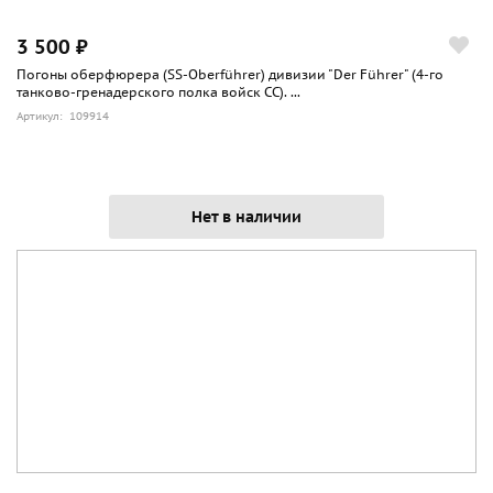
3 500 ₽
Погоны оберфюрера (SS-Oberführer) дивизии "Der Führer" (4-го
танково-гренадерского полка войск СС). ...
Артикул: 109914
Нет в наличии