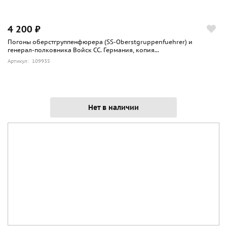
4 200 ₽
Погоны оберстгруппенфюрера (SS-Oberstgruppenfuehrer) и
генерал-полковника Войск СС. Германия, копия...
Артикул: 109935
Нет в наличии