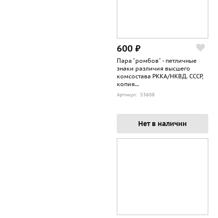
600 ₽
Пара "ромбов" - петличные
знаки различия высшего
комсостава РККА/НКВД. СССР,
копия...
Артикул: 53608
Нет в наличии