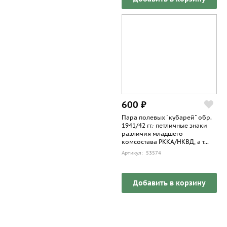
600 ₽
Пара полевых "кубарей" обр.
1941/42 гг.- петличные знаки
различия младшего
комсостава РККА/НКВД, а т...
Артикул: 53574
Добавить в корзину