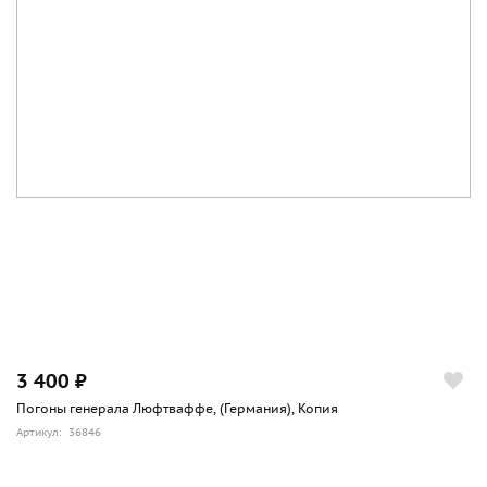
3 400 ₽
Погоны генерала Люфтваффе, (Германия), Копия
Артикул: 36846