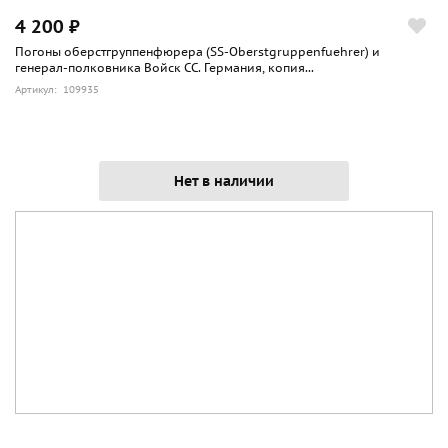
4 200 ₽
Погоны оберстгруппенфюрера (SS-Oberstgruppenfuehrer) и
генерал-полковника Войск СС. Германия, копия...
Артикул: 109935
Нет в наличии