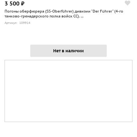
3 500 ₽
Погоны оберфюрера (SS-Oberführer) дивизии "Der Führer" (4-го
танково-гренадерского полка войск СС). ...
Артикул: 109914
Нет в наличии