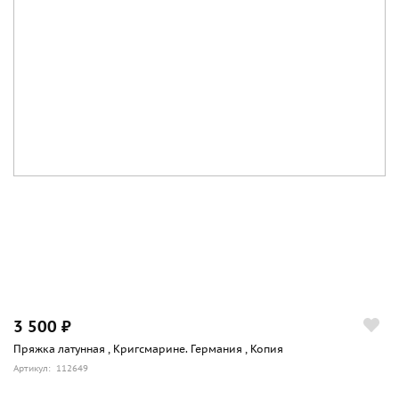
3 500 ₽
Пряжка латунная , Кригсмарине. Германия , Копия
Артикул: 112649