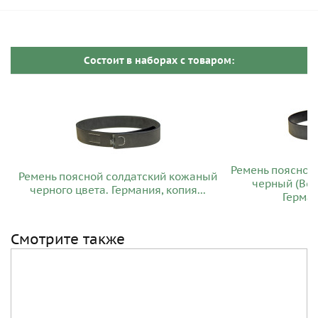
Cостоит в наборах c товаром:
Ремень поясной
Ремень поясной солдатский кожаный
черный (Вер
черного цвета. Германия, копия...
Герман
Смотрите также