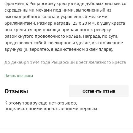
фрагмент к Рыцарскому кресту в виде дубовых листьев со
скрещенными мечами под ними, выполненный из
высокопробного золота и украшенный мелкими
бриллиантами. Размер награды 25 х 20 мм, к ушку креста
она крепится при помощи припаянного к реверсу
разомкнутого проволочного кольца. Награда, по сути,
представляет собой ювелирное изделие, изготовленное
вручную (и, вероятно, в единственном экземпляре).
До декабря 1944 года Рыцарский крест Железного креста
с дубовыми листьями, мечами и бриллиантами являлся
высшей степенью ордена. Для получения этой награды
Читать целиком
необходимо было к моменту награждения уже иметь
младшую, с дубовыми листьями и мечами степень ордена,
Отзывы
Оставить отзыв
и вновь совершить выдающийся героический поступок,
или совокупно накопить достижения, которыми были
К этому товару еще нет отзывов,
баллы за воздушные победы и уничтожение наземных
поделись своими впечатлениями первым!
целей для летчиков Люфтваффе, либо суммарный тоннаж
потопленных кораблей противника для Кригсмарине (к
примеру, в числе награжденных - подводник Вольфганг