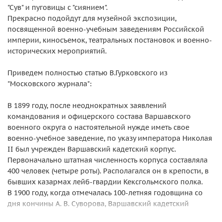
"Сув" и пуговицы с "сиянием".
Прекрасно подойдут для музейной экспозиции,
посвященной военно-учебным заведениям Российской
империи, киносъемок, театральных постановок и военно-
исторических мероприятий.
Приведем полностью статью В.Гурковского из
"Московского журнала":
В 1899 году, после неоднократных заявлений
командования и офицерского состава Варшавского
военного округа о настоятельной нужде иметь свое
военно-учебное заведение, по указу императора Николая
II был учрежден Варшавский кадетский корпус.
Первоначально штатная численность корпуса составляла
400 человек (четыре роты). Располагался он в крепости, в
бывших казармах лейб-гвардии Кексгольмского полка.
В 1900 году, когда отмечалась 100-летняя годовщина со
дня кончины А. В. Суворова, Варшавский кадетский
корпус переименовали в Суворовский. Летом того же года