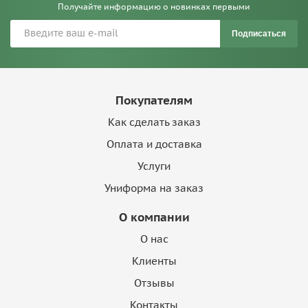
Великого князя Константина Константиновича.
Получайте информацию о новинках первыми
Подписаться
В 1949 году к 50-летнему юбилею корпуса его выпускник
Сергей Авенариус написал кантату:
Славься, Суворовский корпус родимый,
В полустолетний сегодняшний час.
Покупателям
Мы, твои дети, сойдясь воедино,
Как сделать заказ
Славим в тебе все родное для нас.
Славься, взрастивший могучие стаи
Оплата и доставка
Храбрых Суворовцев, гордых орлов,
Услуги
Тех, что за Веру и Родину пали,
Слыша Суворова глас из веков.
Униформа на заказ
Славься как символ любви не забытой
О компании
К нашей далекой Отчизне родной.
Славься, незримым Покровом покрытый,
О нас
Ты, наш маяк, наш девиз боевой.
Клиенты
Нет тебя больше в Варшавских аллеях,
Нет тебя больше в великой Москве.
Отзывы
В наших сердцах лишь нетленным елеем
Контакты
Светишься, вечная слава тебе.