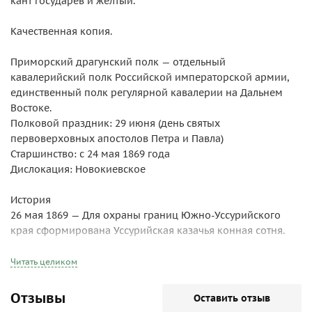
кант государев и желтый.
Качественная копия.
Приморский драгунский полк — отдельный
кавалерийский полк Российской императорской армии,
единственный полк регулярной кавалерии на Дальнем
Востоке.
Полковой праздник: 29 июня (день святых
первоверховных апостолов Петра и Павла)
Старшинство: с 24 мая 1869 года
Дислокация: Новокиевское
История
26 мая 1869 — Для охраны границ Южно-Уссурийского
края сформирована Уссурийская казачья конная сотня.
6 января 1881 — Переименована в «Уссурийскую конную
сотню», сформирована 2-я сотня.
Читать целиком
30 апреля 1891 — 1-я и 2-я Уссурийские конные сотни
переименованы в 1-ю и 2-ю Приморские.
Отзывы
Оставить отзыв
15 марта 1895 — 1-я и 2-я Приморские сотни объединены