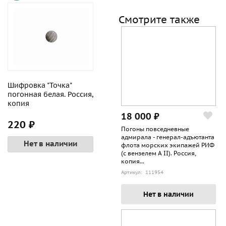
Смотрите также
Шифровка "Точка"
погонная белая. Россия,
копия
18 000 ₽
220 ₽
Погоны повседневные
адмирала - генерал-адъютанта
Нет в наличии
флота морских экипажей РИФ
(с вензелем А II). Россия,
копия...
Артикул: 111954
Нет в наличии