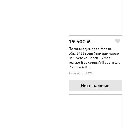
19 500 ₽
Погоны адмирала флота
обр.1918 года (чин адмирала
на Востоке России имел
только Верховный Правитель
России А.В...
Артикул: 111571
Нет в наличии