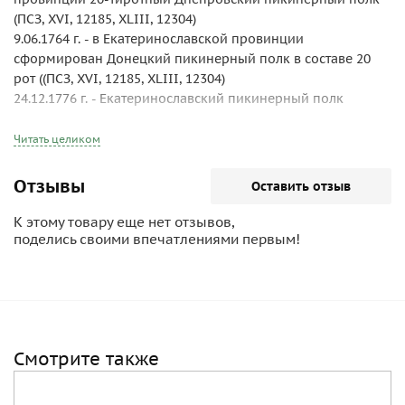
(ПСЗ, XVI, 12185, XLIII, 12304)
9.06.1764 г. - в Екатеринославской провинции
сформирован Донецкий пикинерный полк в составе 20
рот ((ПСЗ, XVI, 12185, XLIII, 12304)
24.12.1776 г. - Екатеринославский пикинерный полк
(Висковатов, т. IV)
Читать целиком
Боевые действия:
1768-74 гг. - русско-турецкая война:
Отзывы
Оставить отзыв
18.11.1768 г. - назначен в оборонительную (Украинскую)
армию графа Румянцева
К этому товару еще нет отзывов,
10.07.1770 г. - два эскадрона полка участвовали в отбитии
поделись своими впечатлениями первым!
нападения на форпосты у р. Бык
14.11.1770 г. - один эскадрон участвовал в в занятии
Бухареста
13.05.1771 г. - полк прибыл в Яссы
16.06.1774 г. - поступил в армию Салтыкова, обложившую
Смотрите также
Рущук
18.11.1768 г. - назначен в оборонительную (Украинскую)
армию графа Румянцева