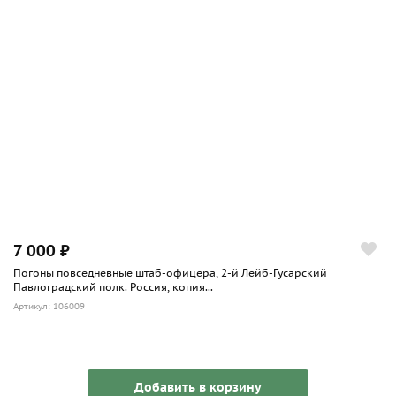
Знаки отличия
1. Полковой штандарт Георгиевский с надписями: "1764-
1864" и "За подвиги при Шенграбене 4 Ноября 1805 г. в
сражении 5000 корпуса с неприятелем, состоявшим из
30000". С Александровской юбилейной лентой. Пожалован
9.07.1864 г. взамен Георгиевского штандарта с такой же
надписью, пожалованного 27.09.1807 г.
2. Знаки на шапки с надписью: "За отличие". Пожалованы
19.11.1814 г. за подвиги в войне с французами 1812-14 гг.
7 000 ₽
Погоны повседневные штаб-офицера, 2-й Лейб-Гусарский
Павлоградский полк. Россия, копия...
Артикул: 106009
Добавить в корзину