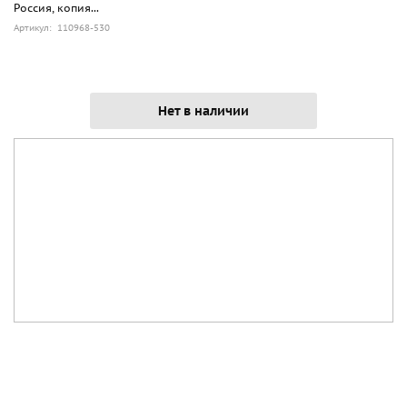
Россия, копия...
1865 года. В 1881 году пехотная сабля образца 1826 года
Артикул: 110968-530
была оставлена только в роте дворцовых гренадер, где ею
были вооружены все чины на всем протяжении
существования роты с 1827 до 1917 года. До 1851 года
сабля образца 1826 года была принадлежностью формы
Нет в наличии
одежды гражданских служащих Межевой канцелярии.
Была заменена у них шпагами.