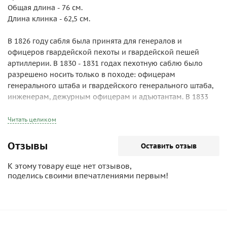
Общая длина - 76 см.
Длина клинка - 62,5 см.
В 1826 году сабля была принята для генералов и
офицеров гвардейской пехоты и гвардейской пешей
артиллерии. В 1830 - 1831 годах пехотную саблю было
разрешено носить только в походе: офицерам
генерального штаба и гвардейского генерального штаба,
инженерам, дежурным офицерам и адъютантам. В 1833
году она заменила шпаги у генералов и офицеров
гарнизонной артиллерии, в 1835 - у генералов и офицеров
Читать целиком
военно-топографического депо. В 1849 году присвоена:
всем генералам пехоты и пешей артиллерии при виц-
Отзывы
Оставить отзыв
мундире; свитским генерал-майорам при свитском
мундире; генералам генерального штаба, инженерных
К этому товару еще нет отзывов,
войск и военного министерства - при соответствующих
поделись своими впечатлениями первым!
мундирах этих ведомств; всем офицерам пехоты, пешей
артиллерии, генерального штаба, военного министерства,
инженерных войск, топографам. При этом шпага была
оставлена генерал-адъютантам, а также всем генералам