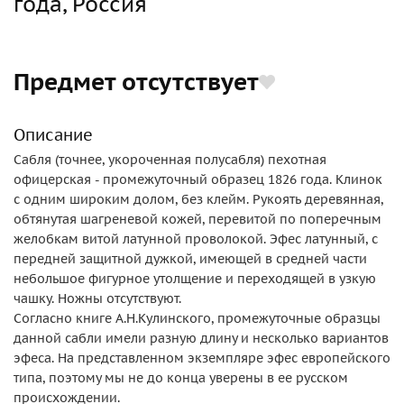
года, Россия
Предмет отсутствует
Описание
Сабля (точнее, укороченная полусабля) пехотная
офицерская - промежуточный образец 1826 года. Клинок
с одним широким долом, без клейм. Рукоять деревянная,
обтянутая шагреневой кожей, перевитой по поперечным
желобкам витой латунной проволокой. Эфес латунный, с
передней защитной дужкой, имеющей в средней части
небольшое фигурное утолщение и переходящей в узкую
чашку. Ножны отсутствуют.
Согласно книге А.Н.Кулинского, промежуточные образцы
данной сабли имели разную длину и несколько вариантов
эфеса. На представленном экземпляре эфес европейского
типа, поэтому мы не до конца уверены в ее русском
происхождении.