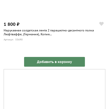
1 800 ₽
Нарукавная солдатская лента 2 парашютно-десантного полка
Люфтваффе, (Германия), Копия...
Артикул: 55690
Добавить в корзину