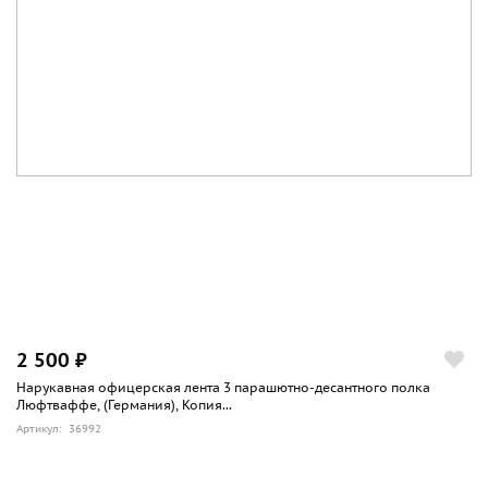
2 500 ₽
Нарукавная офицерская лента 3 парашютно-десантного полка
Люфтваффе, (Германия), Копия...
Артикул: 36992