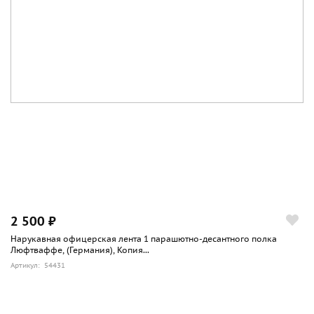
2 500 ₽
Нарукавная офицерская лента 1 парашютно-десантного полка
Люфтваффе, (Германия), Копия...
Артикул: 54431