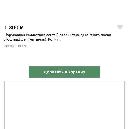
1 800 ₽
Нарукавная солдатская лента 2 парашютно-десантного полка
Люфтваффе, (Германия), Копия...
Артикул: 55690
Добавить в корзину