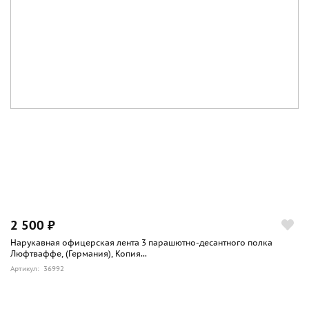
2 500 ₽
Нарукавная офицерская лента 3 парашютно-десантного полка
Люфтваффе, (Германия), Копия...
Артикул: 36992