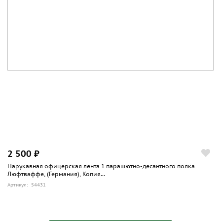
2 500 ₽
Нарукавная офицерская лента 1 парашютно-десантного полка
Люфтваффе, (Германия), Копия...
Артикул: 54431