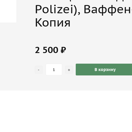
Polizei), Ваффен
Копия
2 500 ₽
-
+
В корзину