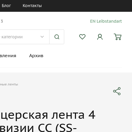
Блог
Контакты
 3
EN Leibstandart
вления
Архив
ные ленты
церская лента 4
изии СС (SS-