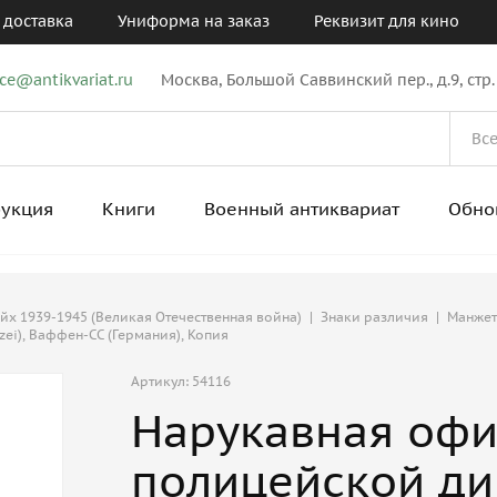
 доставка
Униформа на заказ
Реквизит для кино
ice@antikvariat.ru
Москва, Большой Саввинский пер., д.9, стр.
рукция
Книги
Военный антиквариат
Обно
ейх 1939-1945 (Великая Отечественная война)
|
Знаки различия
|
Манжет
ei), Ваффен-СС (Германия), Копия
Артикул: 54116
Нарукавная офи
полицейской див