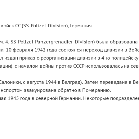
йск СС (SS-Polizei-Division), Германия
. 4. SS-Polizei-Panzergrenadier-Division) была образована
. 10 февраля 1942 года состоялся переход дивизии в Войс
ыл издан приказ о реорганизации дивизии в 4-ю полицейск
ции), с началом войны против СССР использовалась на сев
алоники, с августа 1944 в Белград). Затем переведана в В
ранспортом эвакуирована обратно в Померанию.
ая 1945 года в северной Германии. Некоторые подразделен