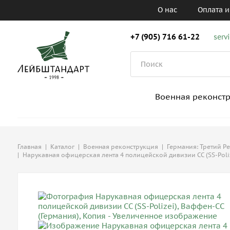
О нас
Оплата и
+7 (905) 716 61-22
serv
Военная реконст
Главная
|
Каталог
|
Военная реконструкция
|
Германия: Третий Р
|
Нарукавная офицерская лента 4 полицейской дивизии СС (SS-Poliz