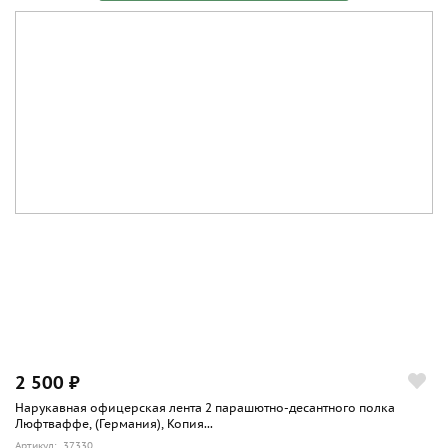
2 500 ₽
Нарукавная офицерская лента 2 парашютно-десантного полка
Люфтваффе, (Германия), Копия...
Артикул: 37330