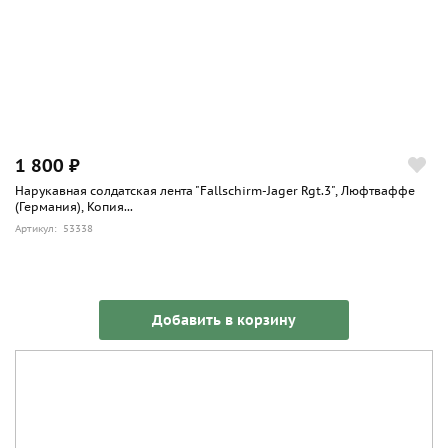
1 800 ₽
Нарукавная солдатская лента "Fallschirm-Jager Rgt.3", Люфтваффе
(Германия), Копия...
Артикул: 53338
Добавить в корзину