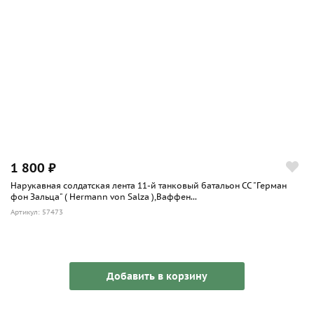
1 800 ₽
Нарукавная солдатская лента 11-й танковый батальон СС "Герман
фон Зальца" ( Hermann von Salza ),Ваффен...
Артикул: 57473
Добавить в корзину