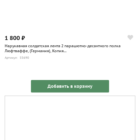
1 800 ₽
Нарукавная солдатская лента 2 парашютно-десантного полка
Люфтваффе, (Германия), Копия...
Артикул: 55690
Добавить в корзину