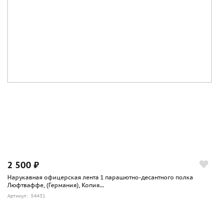
2 500 ₽
Нарукавная офицерская лента 1 парашютно-десантного полка
Люфтваффе, (Германия), Копия...
Артикул: 54431