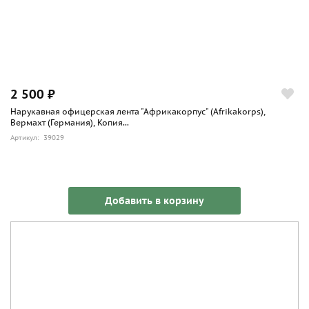
2 500 ₽
Нарукавная офицерская лента "Африкакорпус" (Afrikakorps),
Вермахт (Германия), Копия...
Артикул: 39029
Добавить в корзину