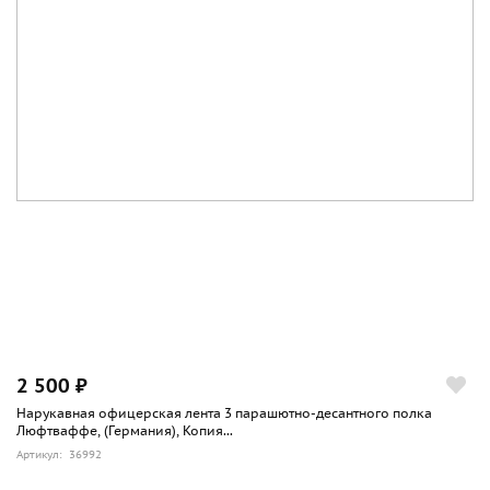
2 500 ₽
Нарукавная офицерская лента 3 парашютно-десантного полка
Люфтваффе, (Германия), Копия...
Артикул: 36992