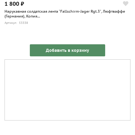
1 800 ₽
Нарукавная солдатская лента "Fallschirm-Jager Rgt.3", Люфтваффе
(Германия), Копия...
Артикул: 53338
Добавить в корзину