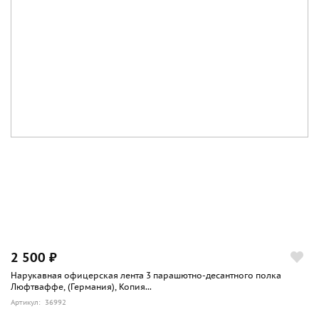
2 500 ₽
Нарукавная офицерская лента 3 парашютно-десантного полка
Люфтваффе, (Германия), Копия...
Артикул: 36992