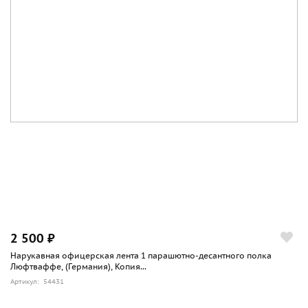
2 500 ₽
Нарукавная офицерская лента 1 парашютно-десантного полка
Люфтваффе, (Германия), Копия...
Артикул: 54431