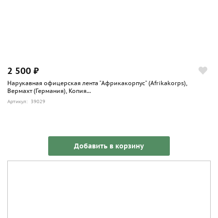
2 500 ₽
Нарукавная офицерская лента "Африкакорпус" (Afrikakorps),
Вермахт (Германия), Копия...
Артикул: 39029
Добавить в корзину