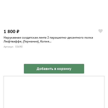
1 800 ₽
Нарукавная солдатская лента 2 парашютно-десантного полка
Люфтваффе, (Германия), Копия...
Артикул: 55690
Добавить в корзину