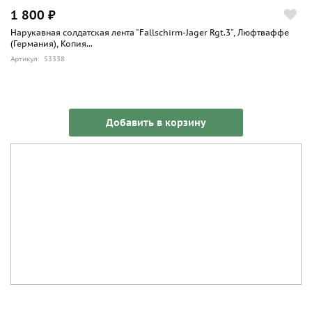
1 800 ₽
Нарукавная солдатская лента "Fallschirm-Jager Rgt.3", Люфтваффе
(Германия), Копия...
Артикул: 53338
Добавить в корзину