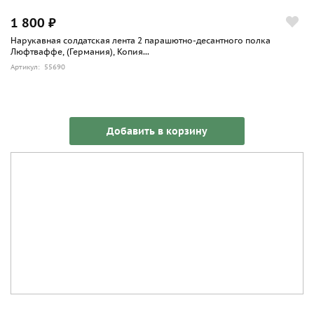
1 800 ₽
Нарукавная солдатская лента 2 парашютно-десантного полка
Люфтваффе, (Германия), Копия...
Артикул: 55690
Добавить в корзину