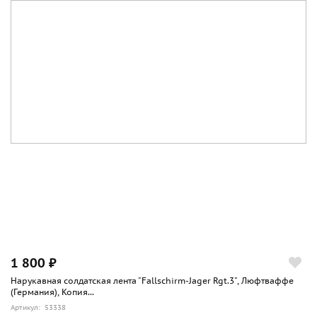
1 800 ₽
Нарукавная солдатская лента "Fallschirm-Jager Rgt.3", Люфтваффе
(Германия), Копия...
Артикул: 53338