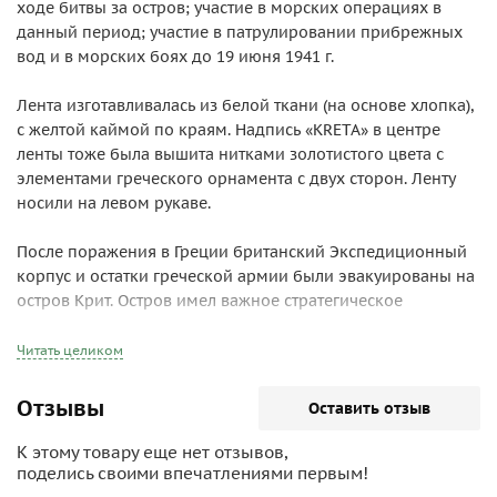
ходе битвы за остров; участие в морских операциях в
данный период; участие в патрулировании прибрежных
вод и в морских боях до 19 июня 1941 г.
Лента изготавливалась из белой ткани (на основе хлопка),
с желтой каймой по краям. Надпись «KRETA» в центре
ленты тоже была вышита нитками золотистого цвета с
элементами греческого орнамента с двух сторон. Ленту
носили на левом рукаве.
После поражения в Греции британский Экспедиционный
корпус и остатки греческой армии были эвакуированы на
остров Крит. Остров имел важное стратегическое
значение, предоставляя контроль над коммуникациями в
восточной части Средиземного моря и возможность
Читать целиком
нанесения авиаударов по нефтяным месторождениям
Румынии. Немецкое командование приняло решение
Отзывы
Оставить отзыв
захватить остров.
К этому товару еще нет отзывов,
20 мая 1941 г. началась операция «Меркурий» по захвату
поделись своими впечатлениями первым!
острова, в которой было задействовано с немецкой