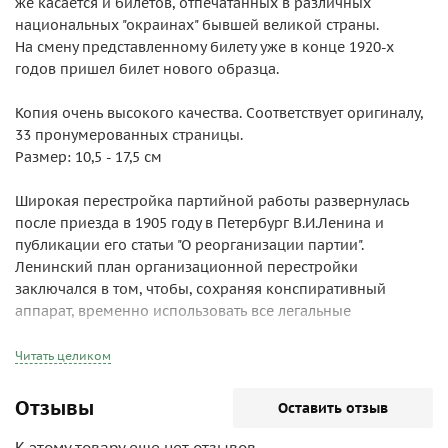
же касается и билетов, отпечатанных в различных
национальных "окраинах" бывшей великой страны.
На смену представленному билету уже в конце 1920-х
годов пришел билет нового образца.
Копия очень высокого качества. Соответствует оригиналу,
33 пронумерованных страницы.
Размер: 10,5 - 17,5 см
Широкая перестройка партийной работы развернулась
после приезда в 1905 году в Петербург В.И.Ленина и
публикации его статьи "О реорганизации партии".
Ленинский план организационной перестройки
заключался в том, чтобы, сохраняя конспиративный
аппарат, временно использовать все легальные
возможности, завоеванные пролетариатом в ходе
революции, создать открытые и полуоткрытые партийные
Читать целиком
органы и сеть примыкающих к ним организаций. Именно
тогда и появились первые членские билеты в некоторых
Отзывы
Оставить отзыв
партийных организациях.
Можно предполагать, что членские билеты РСДРП
К этому товару еще нет отзывов,