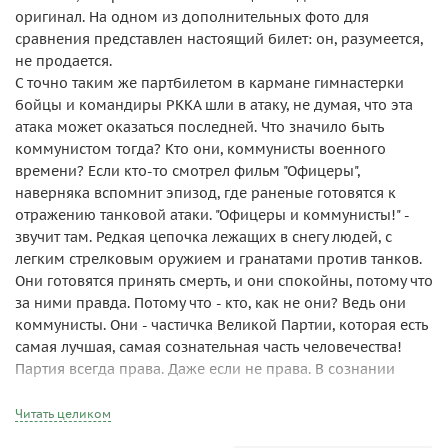
оригинал. На одном из дополнительных фото для
сравнения представлен настоящий билет: он, разумеется,
не продается.
С точно таким же партбилетом в кармане гимнастерки
бойцы и командиры РККА шли в атаку, не думая, что эта
атака может оказаться последней. Что значило быть
коммунистом тогда? Кто они, коммунисты военного
времени? Если кто-то смотрел фильм "Офицеры",
наверняка вспомнит эпизод, где раненые готовятся к
отражению танковой атаки. "Офицеры и коммунисты!" -
звучит там. Редкая цепочка лежащих в снегу людей, с
легким стрелковым оружием и гранатами против танков.
Они готовятся принять смерть, и они спокойны, потому что
за ними правда. Потому что - кто, как не они? Ведь они
коммунисты. Они - частичка Великой Партии, которая есть
самая лучшая, самая сознательная часть человечества!
Партия всегда права. Даже если не права. В сознании
большинства тогдашних граждан СССР понятия "Родина" и
"Партия" - понятия тождественные. Недаром слово
Читать целиком
"Партия" в советской печати всегда писалось с заглавной