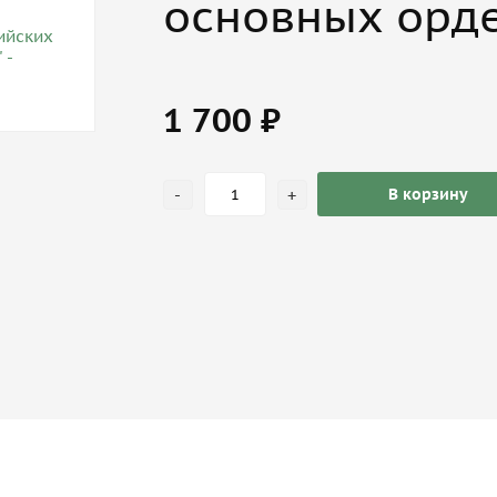
основных орде
1 700 ₽
-
+
В корзину