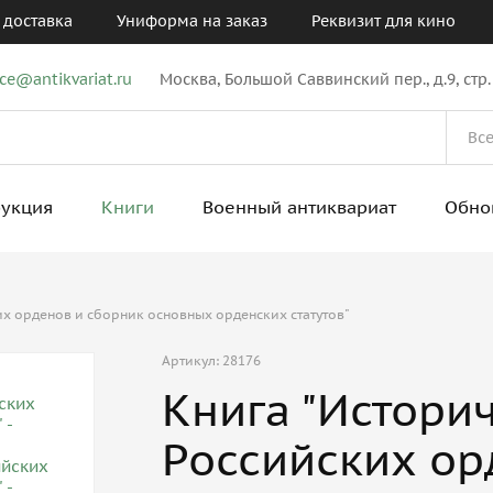
 доставка
Униформа на заказ
Реквизит для кино
ice@antikvariat.ru
Москва, Большой Саввинский пер., д.9, стр.
рукция
Книги
Военный антиквариат
Обно
х орденов и сборник основных орденских статутов"
Артикул: 28176
Книга "Истори
Российских ор