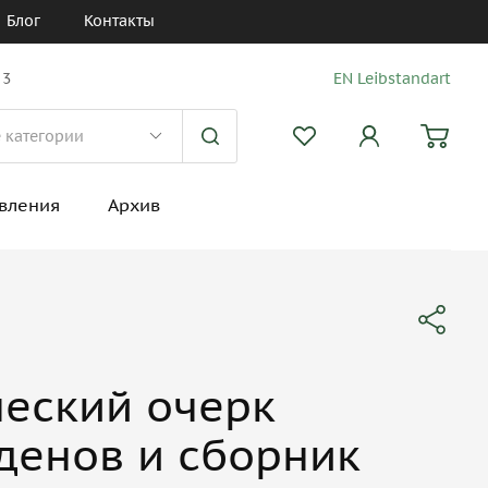
Блог
Контакты
 3
EN Leibstandart
вления
Архив
ческий очерк
денов и сборник