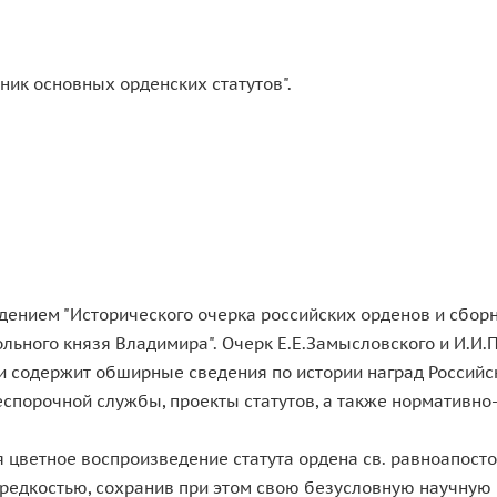
ник основных орденских статутов".
ением "Исторического очерка российских орденов и сборн
стольного князя Владимира". Очерк Е.Е.Замысловского и И.И
 и содержит обширные сведения по истории наград Российс
беспорочной службы, проекты статутов, а также нормативн
я цветное воспроизведение статута ордена св. равноапост
редкостью, сохранив при этом свою безусловную научную 