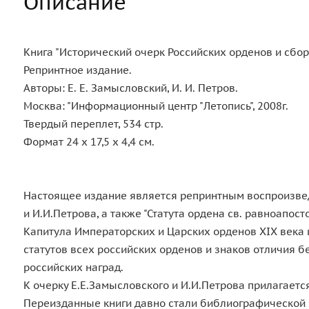
Описание
Книга "Исторический очерк Российских орденов и сбор
Репринтное издание.
Авторы: Е. Е. Замысловский, И. И. Петров.
Москва: "Информационный центр "Летопись", 2008г.
Твердый переплет, 534 стр.
Формат 24 х 17,5 х 4,4 см.
Настоящее издание является репринтным воспроизвед
и И.И.Петрова, а также "Статута ордена св. равноапо
Капитула Императорских и Царских орденов XIX века
статутов всех российских орденов и знаков отличия 
российских наград.
К очерку Е.Е.Замысловского и И.И.Петрова прилагаетс
Переизданные книги давно стали библиографической 