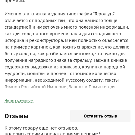
премиям.
Именно эта книжка издания типографии "Герольдъ"
отличается от подобных тем, что она намного толще
стандартной и имеет очень много полезной информации,
как для солдата того времени, так и для сегодняшнего
историка и реконструктора. В ней полностью объясняется
на примере картинок, как носить снаряжение, что должно
быть у солдата, как разбирается винтовка, что нужно для
получения наградного знака за стрельбу. Также в книжке
содержатся выдержки из приказов, крупинки народной
мудрости, молитвы и прочее - огромное количество
информации, необходимой Русскому солдату: тексты
Гимнов Российской Империи, Заветы и Памятки для
Русского солдата, поучения Великих полководцев,
военные мудрости, инструкции и многое другое.
Читать целиком
Представляет огромный интерес для реконструкторов и
Отзывы
Оставить отзыв
всех заинтересованных лиц.
К этому товару еще нет отзывов,
104 страницы.
поделись своими впечатлениями первым!