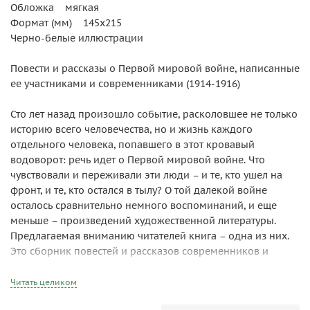
Обложка мягкая
Формат (мм) 145х215
Черно-белые иллюстрации
Повести и рассказы о Первой мировой войне, написанные
ее участниками и современниками (1914-1916)
Сто лет назад произошло событие, расколовшее не только
историю всего человечества, но и жизнь каждого
отдельного человека, попавшего в этот кровавый
водоворот: речь идет о Первой мировой войне. Что
чувствовали и переживали эти люди – и те, кто ушел на
фронт, и те, кто остался в тылу? О той далекой войне
осталось сравнительно немного воспоминаний, и еще
меньше – произведений художественной литературы.
Предлагаемая вниманию читателей книга – одна из них.
Это сборник повестей и рассказов современников и
непосредственных участников Великой войны,
опубликованных в 1914-1916 гг. на страницах журнала
Читать целиком
«Нива» и других русских периодических изданий. Любовь