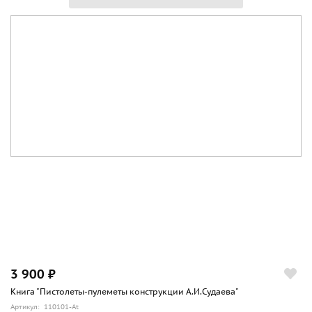
3 900 ₽
Книга "Пистолеты-пулеметы конструкции А.И.Судаева"
Артикул: 110101-At