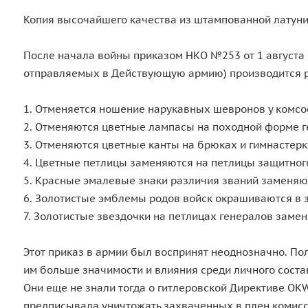
Копия высочайшего качества из штампованной латуни
После начала войны приказом НКО №253 от 1 августа 
отправляемых в Действующую армию) производится р
1. Отменяется ношение нарукавных шевронов у комсос
2. Отменяются цветные лампасы на походной форме г
3. Отменяются цветные канты на брюках и гимнастерк
4. Цветные петлицы заменяются на петлицы защитного
5. Красные эмалевые знаки различия званий заменяю
6. Золотистые эмблемы родов войск окрашиваются в 
7. Золотистые звездочки на петлицах генералов заме
Этот приказ в армии был воспринят неоднозначно. По
им больше значимости и влияния среди личного сост
Они еще не знали тогда о гитлеровской Директиве OK
предписывала уничтожать захваченных в плен комисса