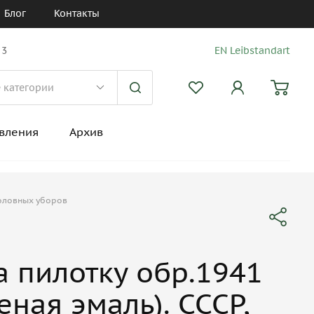
Блог
Контакты
 3
EN Leibstandart
вления
Архив
головных уборов
а пилотку обр.1941
еная эмаль). СССР,