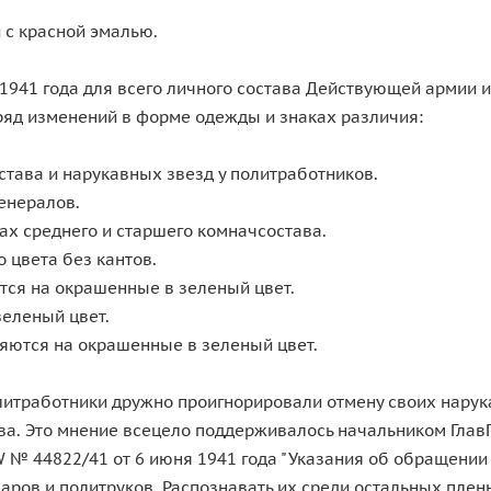
 с красной эмалью.
1941 года для всего личного состава Действующей армии и
яд изменений в форме одежды и знаках различия:
тава и нарукавных звезд у политработников.
енералов.
ах среднего и старшего комначсостава.
 цвета без кантов.
тся на окрашенные в зеленый цвет.
зеленый цвет.
няются на окрашенные в зеленый цвет.
литработники дружно проигнорировали отмену своих нарука
ава. Это мнение всецело поддерживалось начальником Гла
W № 44822/41 от 6 июня 1941 года "Указания об обращении
ров и политруков. Распознавать их среди остальных плен