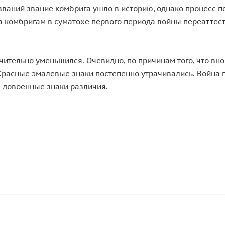
х званий звание комбрига ушло в историю, однако процесс
са комбригам в суматохе первого периода войны переаттес
ачительно уменьшился. Очевидно, по причинам того, что в
 Красные эмалевые знаки постепенно утрачивались. Война
 довоенные знаки различия.