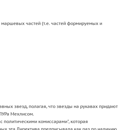
 маршевых частей (т.е. частей формируемых и
вных звезд, полагая, что звезды на рукавах придают
вПУРа Мехлисом.
 с политическими комиссарами", которая
ных эта Директива предписывала как раз по наличию