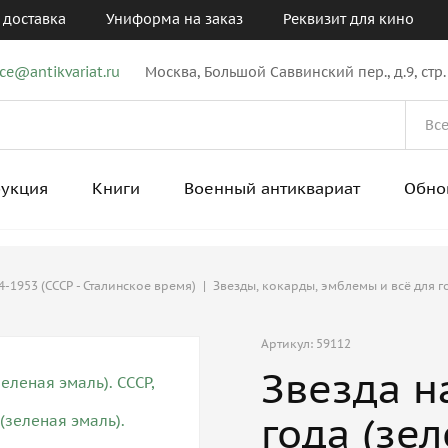
 доставка
Униформа на заказ
Реквизит для кино
ice@antikvariat.ru
Москва, Большой Саввинский пер., д.9, стр.
рукция
Книги
Военный антиквариат
Обно
-1953 (СССР - Сталинское время)
|
Звезды, кокарды, эмблемы и всё для 
Артикул: 59112
Звезда н
года (зел