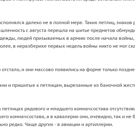
сполнялся далеко не в полной мере. Таких петлиц, знаков
шленность с августа перешла на шитье предметов обмундир
дежды, людей призываемых в армию после начала войны, 
лее, в неразберихе первых недель войны никто не мог ска
отстало, и они массово появились на форме только поздне
ани и пришитые к петлицам, вырезанные из баночной жест
а петлицах рядового и младшего комначсостава отсутствов
его комначсостава, а в кавалерии они, очевидно, так и не
но редко. Чаще других - в авиации и артиллерии.