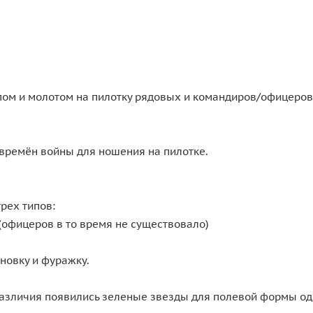
рпом и молотом на пилотку рядовых и командиров/офицеро
времён войны для ношения на пилотке.
рех типов:
(офицеров в то время не существовало)
новку и фуражку.
 различия появились зеленые звезды для полевой формы о