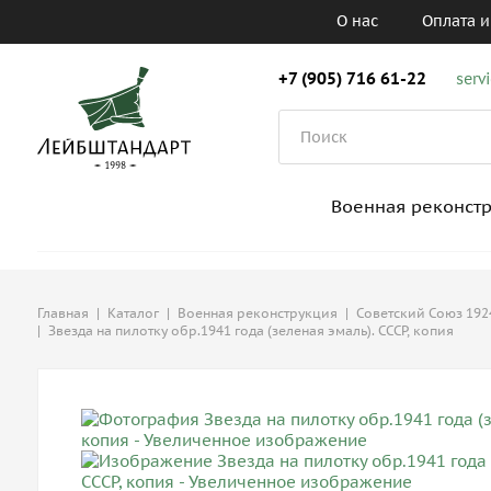
О нас
Оплата и
+7 (905) 716 61-22
serv
Военная реконст
Главная
|
Каталог
|
Военная реконструкция
|
Советский Союз 1924
|
Звезда на пилотку обр.1941 года (зеленая эмаль). СССР, копия