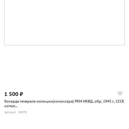
1 500 ₽
Кокарда генерала милиции(комиссара) РКМ НКВД, обр. 1943 г., СССР,
копия...
Артикул: 58570