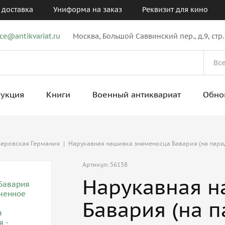
 доставка
Униформа на заказ
Реквизит для кино
ice@antikvariat.ru
Москва, Большой Саввинский пер., д.9, стр.
рукция
Книги
Военный антиквариат
Обно
еровская Германия
|
Нарукавная нашивка знаменосца Бавария (на пара
Артикул: 56158
Нарукавная н
Бавария (на 