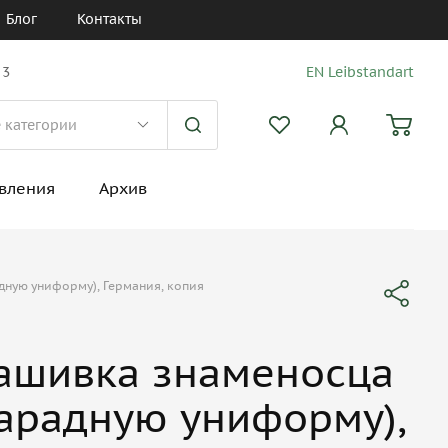
Блог
Контакты
 3
EN Leibstandart
вления
Архив
дную униформу), Германия, копия
ашивка знаменосца
парадную униформу),