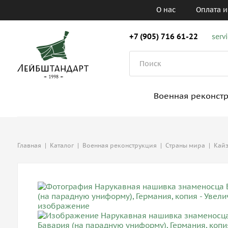
О нас
Оплата и
+7 (905) 716 61-22
serv
Военная реконст
Главная
|
Каталог
|
Военная реконструкция
|
Cтраны мира
|
Кайз