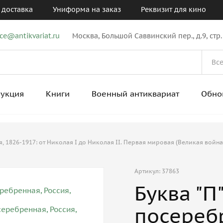
 доставка
Униформа на заказ
Реквизит для кино
ice@antikvariat.ru
Москва, Большой Саввинский пер., д.9, стр.
рукция
Книги
Военный антиквариат
Обно
 1826-1917: от Николая I до Николая II. Первая мировая (Великая война
Артикул: 37863
Буква "П
посеребр