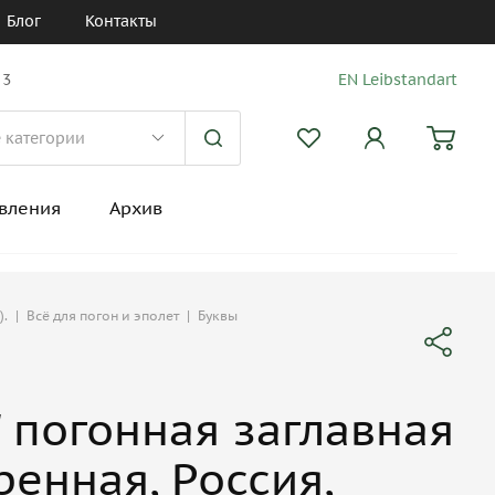
Блог
Контакты
 3
EN Leibstandart
вления
Архив
).
|
Всё для погон и эполет
|
Буквы
" погонная заглавная
енная, Россия,