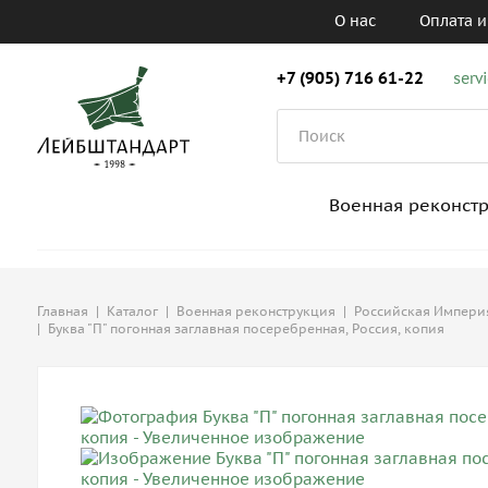
О нас
Оплата и
+7 (905) 716 61-22
serv
Военная реконст
Главная
|
Каталог
|
Военная реконструкция
|
Российская Империя,
|
Буква "П" погонная заглавная посеребренная, Россия, копия