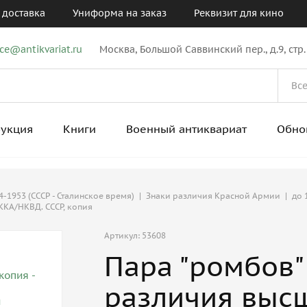
 доставка
Униформа на заказ
Реквизит для кино
ice@antikvariat.ru
Москва, Большой Саввинский пер., д.9, стр.
рукция
Книги
Военный антиквариат
Обно
-1953 (СССР - Сталинское время)
|
Знаки различия Красной Армии
|
до 
ККА/НКВД. СССР, копия
Артикул: 53608
Пара "ромбов"
различия высш