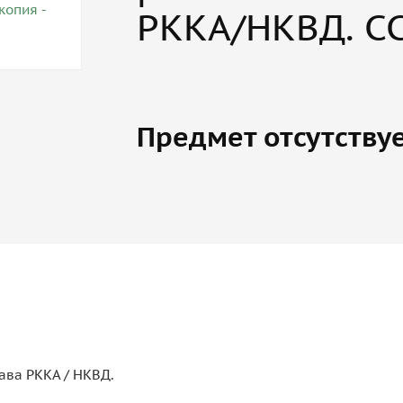
РККА/НКВД. СС
Предмет отсутству
ава РККА / НКВД.