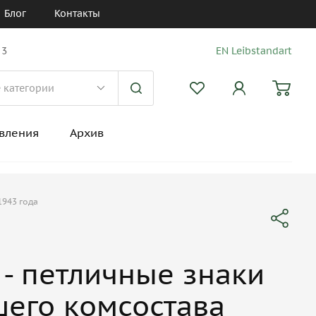
Блог
Контакты
 3
EN Leibstandart
вления
Архив
1943 года
 - петличные знаки
его комсостава