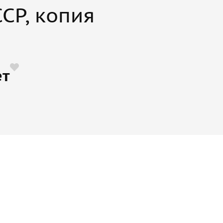
СР, копия
ет