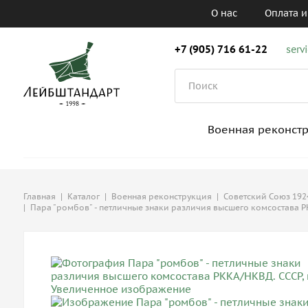
О нас
Оплата и
+7 (905) 716 61-22
serv
Военная реконст
Главная
|
Каталог
|
Военная реконструкция
|
Советский Союз 1924
|
Пара "ромбов" - петличные знаки различия высшего комсостава Р