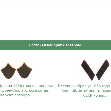
Cостоит в наборах c товаром:
разца 1936 года на шинель/
Петлицы образца 1936 года
френч/пальто, комсостав,
Рядовой, автобронетанков
бархат, автобро...
СССР, копия...