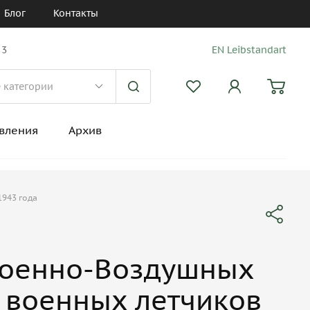
Блог
Контакты
 3
EN Leibstandart
вления
Архив
1943 года
Военно-Воздушных
х военных летчиков