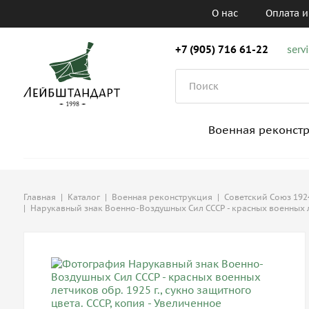
О нас
Оплата и
+7 (905) 716 61-22
serv
Военная реконст
Главная
|
Каталог
|
Военная реконструкция
|
Советский Союз 1924
|
Нарукавный знак Военно-Воздушных Сил СССР - красных военных лет