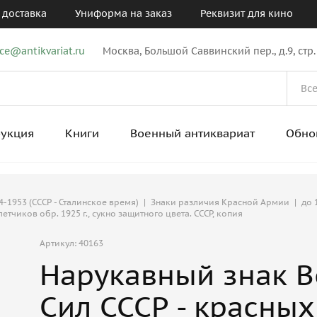
 доставка
Униформа на заказ
Реквизит для кино
ice@antikvariat.ru
Москва, Большой Саввинский пер., д.9, стр.
рукция
Книги
Военный антиквариат
Обно
-1953 (СССР - Сталинское время)
|
Знаки различия Красной Армии
|
до 
чиков обр. 1925 г., сукно защитного цвета. СССР, копия
Артикул: 40163
Нарукавный знак 
Сил СССР - красны