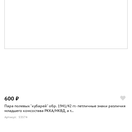
600 ₽
Пара полевых "кубарей" обр. 1941/42 гг.- петличные знаки различия
младшего комсостава РККА/НКВД, а т...
Артикул: 53574