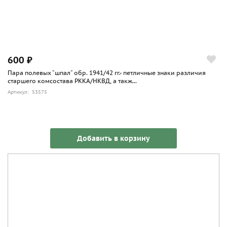
600 ₽
Пара полевых "шпал" обр. 1941/42 гг.- петличные знаки различия
старшего комсостава РККА/НКВД, а такж...
Артикул: 53575
Добавить в корзину