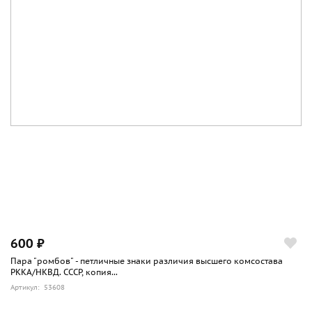
600 ₽
Пара "ромбов" - петличные знаки различия высшего комсостава
РККА/НКВД. СССР, копия...
Артикул: 53608