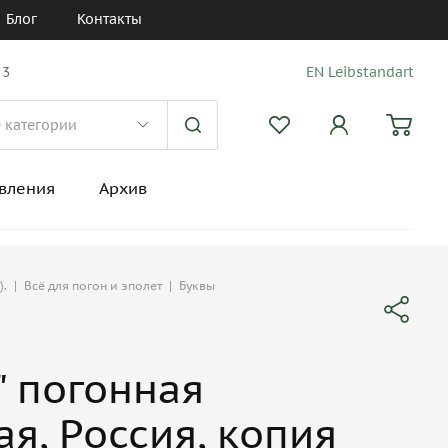
Блог
Контакты
 3
EN Leibstandart
вления
Архив
).
|
Всё для погон и эполет
|
Буквы
А" погонная
ая, Россия, копия