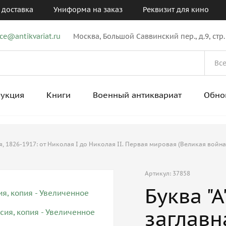
 доставка
Униформа на заказ
Реквизит для кино
ice@antikvariat.ru
Москва, Большой Саввинский пер., д.9, стр.
рукция
Книги
Военный антиквариат
Обно
 1826-1917: от Николая I до Николая II. Первая мировая (Великая война
Артикул: 37858
Буква "
заглавн