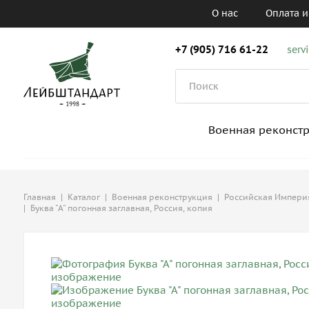
О нас
Оплата и
+7 (905) 716 61-22
serv
Военная реконст
Главная
|
Каталог
|
Военная реконструкция
|
Российская Империя,
|
Буква "А" погонная заглавная, Россия, копия