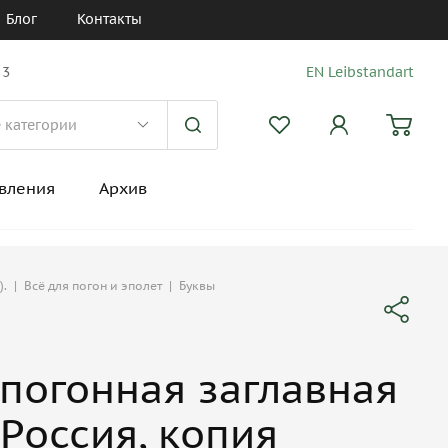
Блог
Контакты
 3
EN Leibstandart
вления
Архив
).
|
Всё для погон и эполет
|
Буквы
 погонная заглавная
 Россия, копия