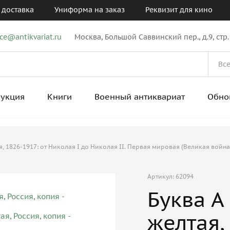
 доставка
Униформа на заказ
Реквизит для кино
ice@antikvariat.ru
Москва, Большой Саввинский пер., д.9, стр.
рукция
Книги
Военный антиквариат
Обно
 1826-1917: от Николая I до Николая II. Первая мировая (Великая война
Артикул: 62094
Буква А
желтая,