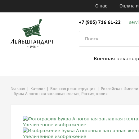
О нас
Оплата и
+7 (905) 716 61-22
serv
Военная реконст
Главная
|
Каталог
|
Военная реконструкция
|
Российская Империя,
|
Буква А погонная заглавная желтая, Россия, копия