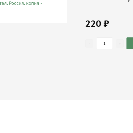
220 ₽
-
+