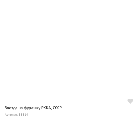
Звезда на фуражку РККА, СССР
Артикул: 38814