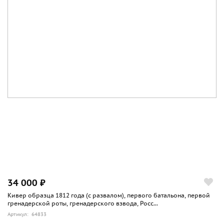
34 000 ₽
Кивер образца 1812 года (с развалом), первого батальона, первой
гренадерской роты, гренадерского взвода, Росс...
Артикул: 64833