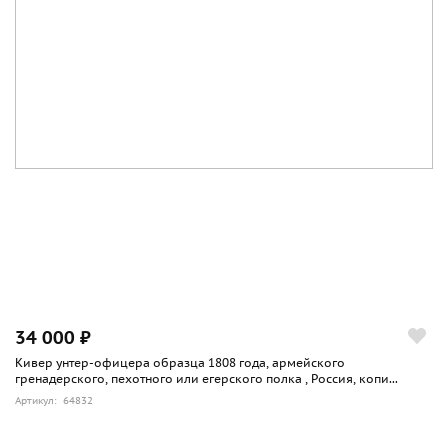
34 000 ₽
Кивер унтер-офицера образца 1808 года, армейского
гренадерского, пехотного или егерского полка , Россия, копи...
Артикул: 64832