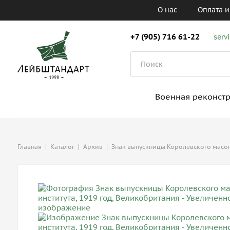
О нас
Оплата и
+7 (905) 716 61-22
serv
Военная реконст
Главная
|
Каталог
|
Архив
|
Знак выпускницы Королевского масонс