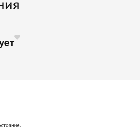
ния
ует
остояние.