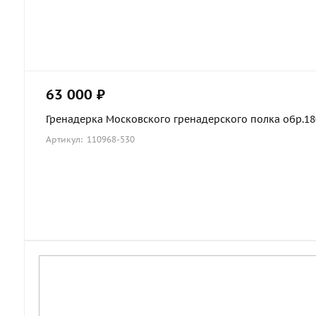
63 000 ₽
Гренадерка Московского гренадерского полка обр.1803
Артикул: 110968-530