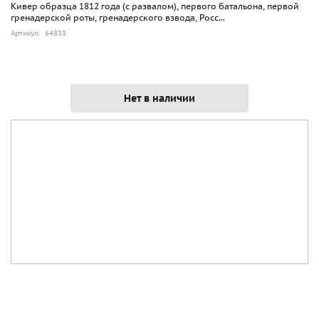
Кивер образца 1812 года (с развалом), первого батальона, первой
гренадерской роты, гренадерского взвода, Росс...
Артикул: 64833
Нет в наличии