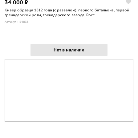
34 000 ₽
Кивер образца 1812 года (с развалом), первого батальона, первой
гренадерской роты, гренадерского взвода, Росс...
Артикул: 64833
Нет в наличии