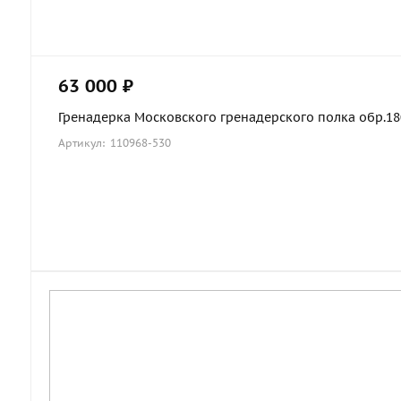
63 000 ₽
Гренадерка Московского гренадерского полка обр.1803
Артикул: 110968-530