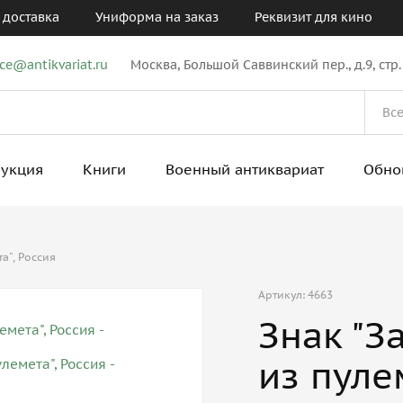
 доставка
Униформа на заказ
Реквизит для кино
ice@antikvariat.ru
Москва, Большой Саввинский пер., д.9, стр.
рукция
Книги
Военный антиквариат
Обно
а", Россия
Артикул: 4663
Знак "З
из пуле