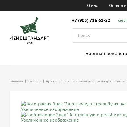
О нас
Оплата и
+7 (905) 716 61-22
serv
Военная реконст
Главная
|
Каталог
|
Архив
|
Знак "За отличную стрельбу из пулемет