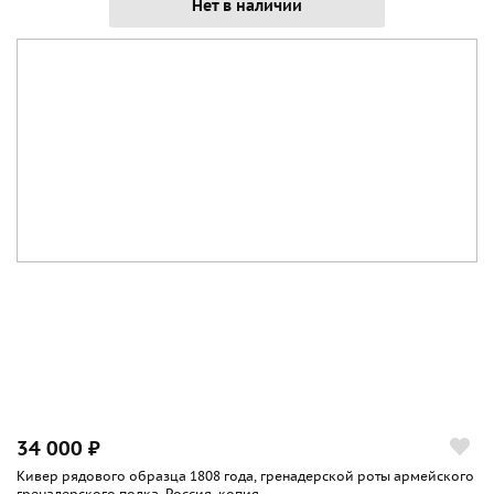
Нет в наличии
34 000 ₽
Кивер рядового образца 1808 года, гренадерской роты армейского
гренадерского полка, Россия, копия...