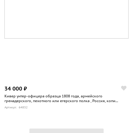
34 000 ₽
Кивер унтер-офицера образца 1808 года, армейского
гренадерского, пехотного или егерского полка , Россия, копи...
Артикул: 64832