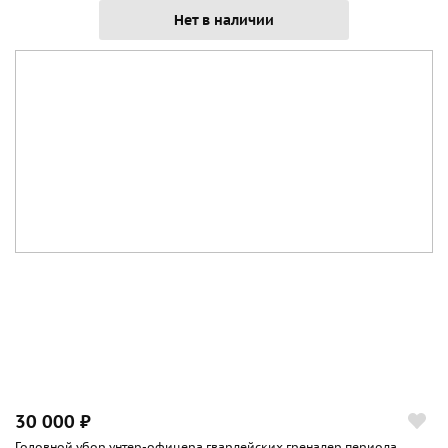
Нет в наличии
30 000 ₽
Головной убор унтер-офицера гвардейских гренадер периода