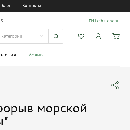
Блог
Контакты
 3
EN Leibstandart
вления
Архив
Прорыв морской
ы"