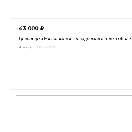
63 000 ₽
Гренадерка Московского гренадерского полка обр.1803
Артикул: 110968-530