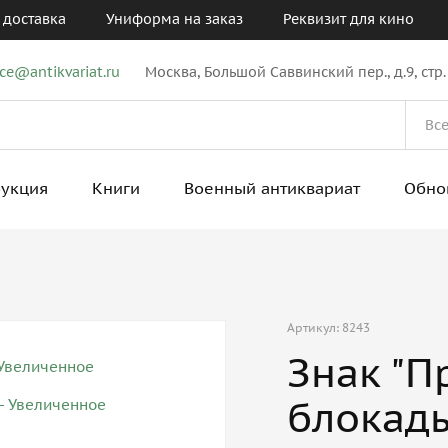
 доставка
Униформа на заказ
Реквизит для кино
ice@antikvariat.ru
Москва, Большой Саввинский пер., д.9, стр.
рукция
Книги
Военный антиквариат
Обно
Артикул: 8243
Знак "
блокад