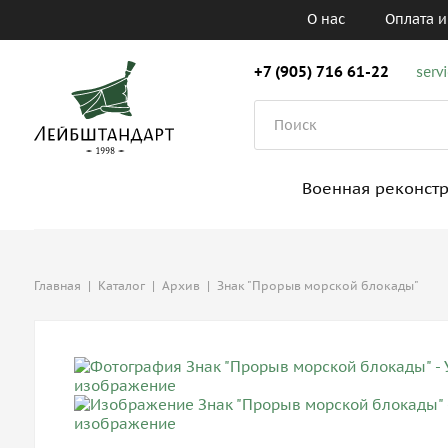
О нас
Оплата и
+7 (905) 716 61-22
serv
Военная реконст
Главная
|
Каталог
|
Архив
|
Знак "Прорыв морской блокады"