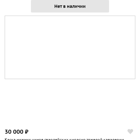
Нет в наличии
30 000 ₽
Каска нижних чинов гвардейских кирасир тяжелой кавалерии,