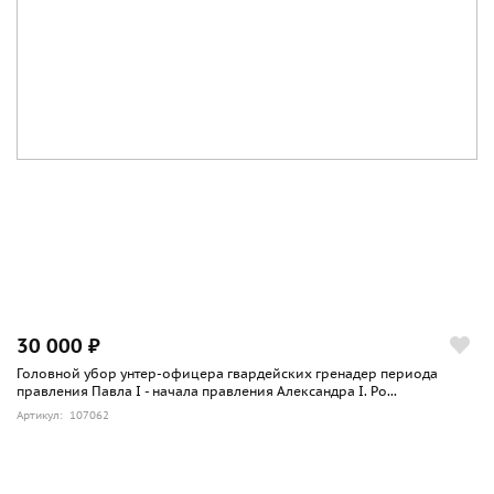
30 000 ₽
Головной убор унтер-офицера гвардейских гренадер периода
правления Павла I - начала правления Александра I. Ро...
Артикул: 107062