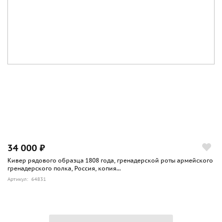
34 000 ₽
Кивер рядового образца 1808 года, гренадерской роты армейского
гренадерского полка, Россия, копия...
Артикул: 64831