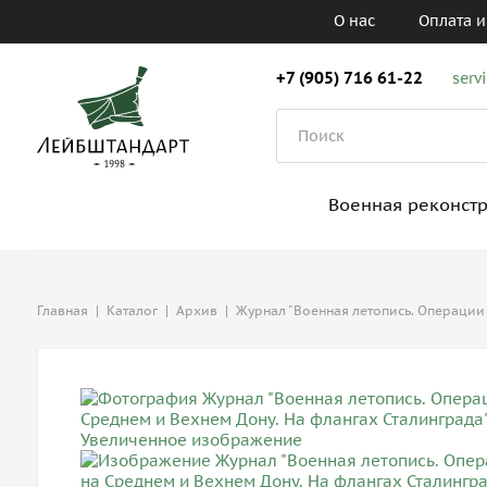
О нас
Оплата и
+7 (905) 716 61-22
serv
Военная реконст
Главная
|
Каталог
|
Архив
|
Журнал "Военная летопись. Операции 