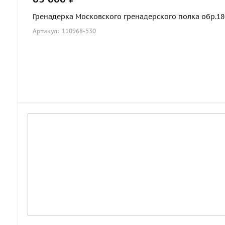
Гренадерка Московского гренадерского полка обр.1803
Артикул: 110968-530