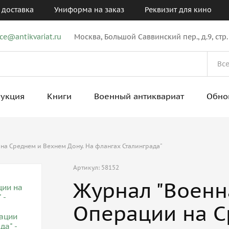
 доставка
Униформа на заказ
Реквизит для кино
ice@antikvariat.ru
Москва, Большой Саввинский пер., д.9, стр.
рукция
Книги
Военный антиквариат
Обно
на Среднем и Вехнем Дону. На флангах Сталинграда"
Артикул: 58152
Журнал "Военн
Операции на С