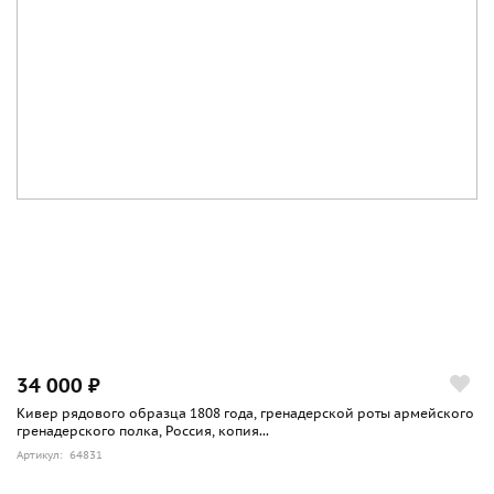
34 000 ₽
Кивер рядового образца 1808 года, гренадерской роты армейского
гренадерского полка, Россия, копия...
Артикул: 64831