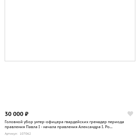
30 000 ₽
Головной убор унтер-офицера гвардейских гренадер периода
правления Павла I - начала правления Александра I. Ро...
Артикул: 107062